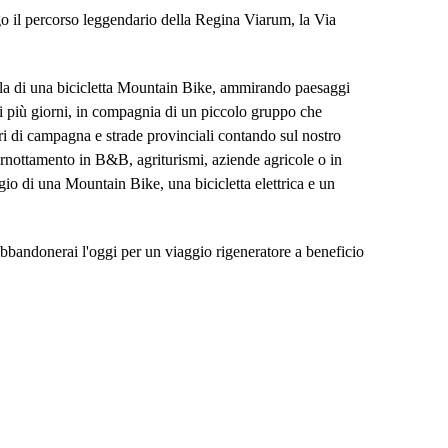
go il percorso leggendario della Regina Viarum, la Via
ella di una bicicletta Mountain Bike, ammirando paesaggi
a di più giorni, in compagnia di un piccolo gruppo che
eri di campagna e strade provinciali contando sul nostro
 pernottamento in B&B, agriturismi, aziende agricole o in
eggio di una Mountain Bike, una bicicletta elettrica e un
Abbandonerai l'oggi per un viaggio rigeneratore a beneficio
il tempo necessario per mettersi in contatto con la natura. Ce
i fu prolungata fino a Brindisi (Brundisium) in Puglia. La
importanza è confermata dal soprannome di "Regina delle