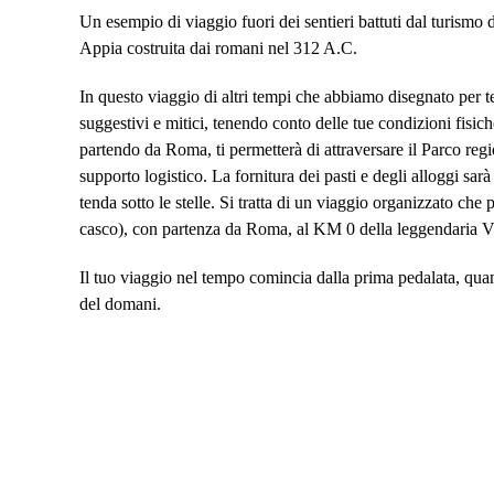
Un esempio di viaggio fuori dei sentieri battuti dal turism
Appia costruita dai romani nel 312 A.C.
In questo viaggio di altri tempi che abbiamo disegnato per 
suggestivi e mitici, tenendo conto delle tue condizioni fisich
partendo da Roma, ti permetterà di attraversare il Parco reg
supporto logistico. La fornitura dei pasti e degli alloggi sa
tenda sotto le stelle. Si tratta di un viaggio organizzato che 
casco), con partenza da Roma, al KM 0 della leggendaria V
Il tuo viaggio nel tempo comincia dalla prima pedalata, quan
del domani.
Il nostro tour in bicicletta è pensato per coloro che amano u
n'è per tutti i gusti! Puoi farlo con un gruppo di amici, con 
Si tratta di percorrere in bici la mitica Via Appia che fu c
Via Appia è sicuramente la strada consolare romana meglio 
vie" (Regina Viarum) conferitole già dai romani.