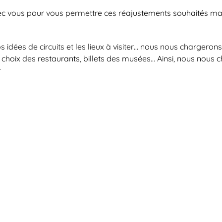
c vous pour vous permettre ces réajustements souhaités mais
idées de circuits et les lieux à visiter… nous nous chargerons 
choix des restaurants, billets des musées... Ainsi, nous nous 
.
vie de vous laisser surprendre ? Pas de souci, nous pouvons l’
s à votre service !
CONTACTEZ-NOUS
ATOURS S.R.L.S. titolare di
Informativa sulla privacy
 di Bari – REA N° BA - 612946 -