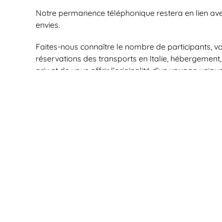
Notre permanence téléphonique restera en lien ave
envies.
Faites-nous connaître le nombre de participants, vos 
réservations des transports en Italie, hébergement, 
prix et de vous offrir l’originalité d’un voyage unique
Pas d’idées précises pour votre voyage en Italie, en
une véritable source d’imagination que nous metton
True Blue Italy © 2009 - 2026
Via Cavour 7/9 – 03020 Giuliano di Roma - Italy
P.IVA 02584010603
Società promotrice dell'agenzia di viaggio AUTHENTICPUGLI
regolare licenza ed iscritta presso la Camera di Commercio